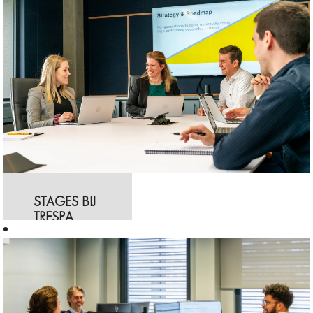
STAGES BIJ
TRESPA
Wil je bij ons
stage komen
lopen? Of wil je
werken aan je