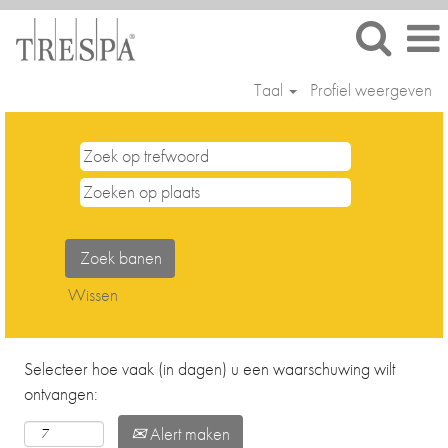
Taal
Profiel weergeven
Bedrijfsondersteuning
(Finance,
HR,
IT,
Procurement)
Wissen
Selecteer hoe vaak (in dagen) u een waarschuwing wilt
ontvangen:
Alert maken