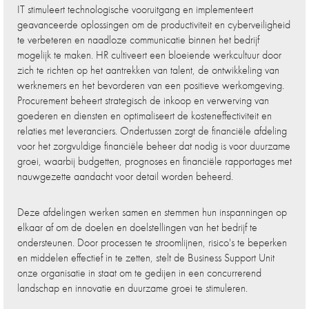
IT stimuleert technologische vooruitgang en implementeert
geavanceerde oplossingen om de productiviteit en cyberveiligheid
te verbeteren en naadloze communicatie binnen het bedrijf
mogelijk te maken. HR cultiveert een bloeiende werkcultuur door
zich te richten op het aantrekken van talent, de ontwikkeling van
werknemers en het bevorderen van een positieve werkomgeving.
Procurement beheert strategisch de inkoop en verwerving van
goederen en diensten en optimaliseert de kosteneffectiviteit en
relaties met leveranciers. Ondertussen zorgt de financiële afdeling
voor het zorgvuldige financiële beheer dat nodig is voor duurzame
groei, waarbij budgetten, prognoses en financiële rapportages met
nauwgezette aandacht voor detail worden beheerd.
Deze afdelingen werken samen en stemmen hun inspanningen op
elkaar af om de doelen en doelstellingen van het bedrijf te
ondersteunen. Door processen te stroomlijnen, risico's te beperken
en middelen effectief in te zetten, stelt de Business Support Unit
onze organisatie in staat om te gedijen in een concurrerend
landschap en innovatie en duurzame groei te stimuleren.