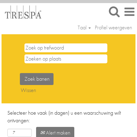
Taal
Profiel weergeven
Bedrijfsondersteuning
(Finance,
HR,
IT,
Procurement)
Wissen
Selecteer hoe vaak (in dagen) u een waarschuwing wilt
ontvangen:
Alert maken