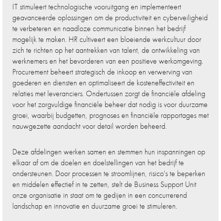
IT stimuleert technologische vooruitgang en implementeert
geavanceerde oplossingen om de productiviteit en cyberveiligheid
te verbeteren en naadloze communicatie binnen het bedrijf
mogelijk te maken. HR cultiveert een bloeiende werkcultuur door
zich te richten op het aantrekken van talent, de ontwikkeling van
werknemers en het bevorderen van een positieve werkomgeving.
Procurement beheert strategisch de inkoop en verwerving van
goederen en diensten en optimaliseert de kosteneffectiviteit en
relaties met leveranciers. Ondertussen zorgt de financiële afdeling
voor het zorgvuldige financiële beheer dat nodig is voor duurzame
groei, waarbij budgetten, prognoses en financiële rapportages met
nauwgezette aandacht voor detail worden beheerd.
Deze afdelingen werken samen en stemmen hun inspanningen op
elkaar af om de doelen en doelstellingen van het bedrijf te
ondersteunen. Door processen te stroomlijnen, risico's te beperken
en middelen effectief in te zetten, stelt de Business Support Unit
onze organisatie in staat om te gedijen in een concurrerend
landschap en innovatie en duurzame groei te stimuleren.