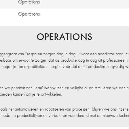
Operations
Operations
OPERATIONS
ggengraat van Trespa en zorgen dag in dag uit voor een naadloze producti
baar om ervoor te zorgen dat de productie dag in dag uit professioneel ver
t magazijn- en expeditieteam zorgt ervoor dat onze producten zorgvuldi
n we prioriteit aan 'lean' werkwijzen en veiligheid, en stimuleren we ee
bieden kansen om je te ontwikkelen.
als het automatiseren en robotiseren van processen, blijven we ons inzette
derne productielijnen en verbeteren voortdurend met de nieuwste techno