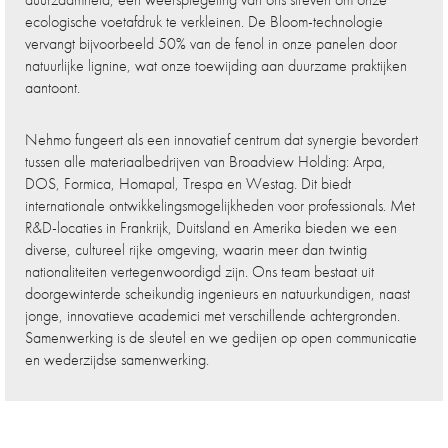
ecologische voetafdruk te verkleinen. De Bloom-technologie
vervangt bijvoorbeeld 50% van de fenol in onze panelen door
natuurlijke lignine, wat onze toewijding aan duurzame praktijken
aantoont.
Nehmo fungeert als een innovatief centrum dat synergie bevordert
tussen alle materiaalbedrijven van Broadview Holding: Arpa,
DOS, Formica, Homapal, Trespa en Westag. Dit biedt
internationale ontwikkelingsmogelijkheden voor professionals. Met
R&D-locaties in Frankrijk, Duitsland en Amerika bieden we een
diverse, cultureel rijke omgeving, waarin meer dan twintig
nationaliteiten vertegenwoordigd zijn. Ons team bestaat uit
doorgewinterde scheikundig ingenieurs en natuurkundigen, naast
jonge, innovatieve academici met verschillende achtergronden.
Samenwerking is de sleutel en we gedijen op open communicatie
en wederzijdse samenwerking.